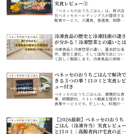
実食レビュー③
「ベネッセのおうちごはん」は、株式会
社ベネッセホールディングスが提供する
配食サービス、介護食、普通食、制限食
から選べて自宅に直接配送され、オンラ
インで簡単に注文でる。栄養バランスが
良く、美味しい食事を提供しますが、電
冷凍食品の歴史と冷凍技術の凄さ
ベネッセのおうちごはん
子レンジ調理時の温度ムラが課題です
が分かる！冷凍惣菜との違いとは
ね〜
冷凍食品と冷凍惣菜の違い、基本的な条
件、歴史と進化、そして活用方法につい
て詳しく解説します。冷凍食品の美味し
さ、便利さで日々の食生活を豊かにしま
す。また、高齢者向けの冷凍惣菜宅配サ
ービスについても紹介しています。食生
ベネッセのおうちごはんで解決で
ベネッセのおうちごはん
活のヒントになるかもしれませんね。
きる３つの事！口コミと実食レビ
ュー付き
ベネッセのおうちごはんは、健康的な食
事、時間節約、ストレス軽減を提供する
食事サービスです。忙しい人、料理が苦
手な人、体重管理をしたい人におすすめ
です。しかし、自炊の楽しみや特定の食
材へのアレルギーなど、利用には一定の
【2026最新】ベネッセのおうち
ベネッセのおうちごはん
デメリットも存在します。詳細は記事を
ごはん（冷凍弁当）実食レビュー
ご覧ください。
と口コミ｜高齢者向け宅食の正直