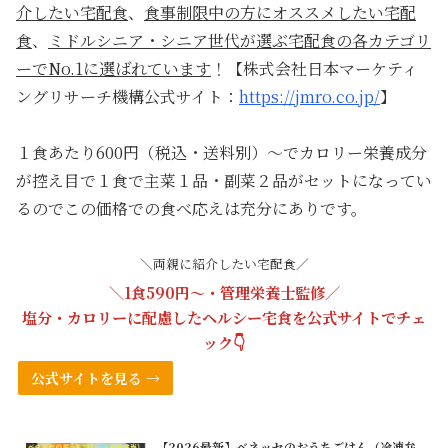
介したい宅配食
、
食事制限中の方にオススメしたい宅配
食
、
ミドルシニア・シニア世代が選ぶ宅配食の各カテゴリ
ーでNo.1に選ばれています
！【株式会社日本マーケティ
ングリサーチ機構公式サイト：
https://jmro.co.jp/
】
１食あたり600円（税込・送料別）〜でカロリー栄養成分
が控え目で１食で主菜１品・副菜２品がセットになってい
るのでこの価格での食べ応えは充分にありです。
＼両親に紹介したい宅配食／
＼1食590円〜・管理栄養士監修／
塩分・カロリーに配慮したヘルシー宅食を
公式サイト
でチェ
ック👇
公式サイトを見る →
【2026最新】ベネッセのおうちごはん（冷凍弁