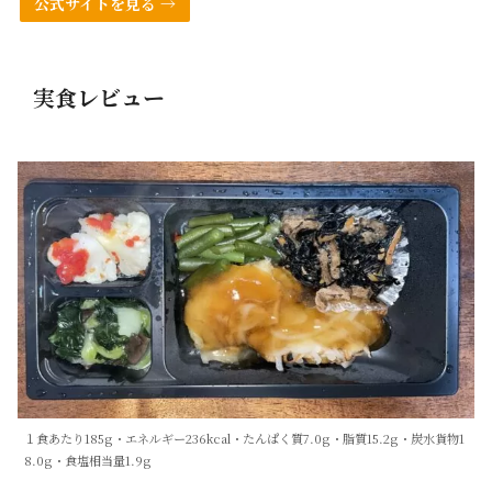
公式サイトを見る →
実食レビュー
１食あたり185g・エネルギー236kcal・たんぱく質7.0g・脂質15.2g・炭水貨物1
8.0g・食塩相当量1.9g