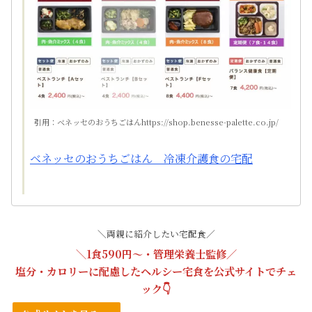
引用：ベネッセのおうちごはんhttps://shop.benesse-palette.co.jp/
ベネッセのおうちごはん 冷凍介護食の宅配
＼両親に紹介したい宅配食／
＼1食590円〜・管理栄養士監修／
塩分・カロリーに配慮したヘルシー宅食を
公式サイト
でチェ
ック👇