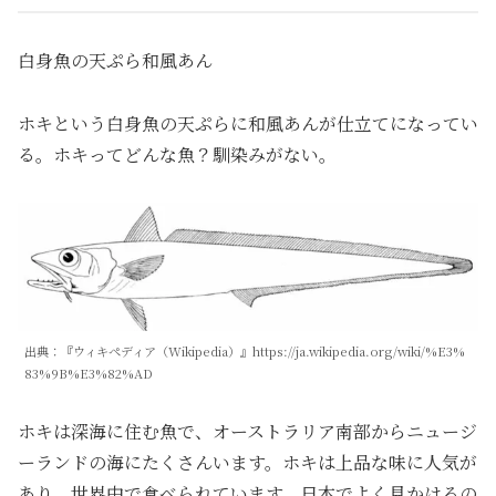
白身魚の天ぷら和風あん
ホキという白身魚の天ぷらに和風あんが仕立てになってい
る。ホキってどんな魚？馴染みがない。
出典：『ウィキペディア（Wikipedia）』https://ja.wikipedia.org/wiki/%E3%
83%9B%E3%82%AD
ホキは深海に住む魚で、オーストラリア南部からニュージ
ーランドの海にたくさんいます。ホキは上品な味に人気が
あり、世界中で食べられています。日本でよく見かけるの