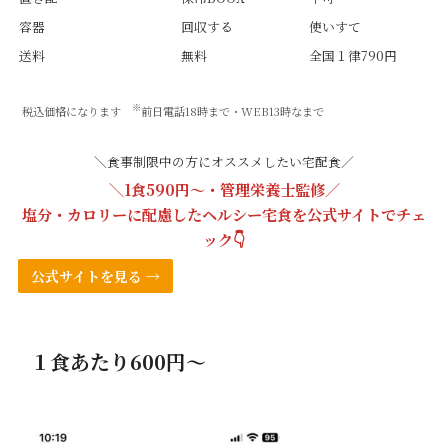
容器
回収する
使いすて
送料
無料
全国１律790円
※
税込価格になります
前日電話18時まで・WEB13時なまで
＼食事制限中の方にオススメしたい宅配食／
＼1食590円〜・管理栄養士監修／
塩分・カロリーに配慮したヘルシー宅食を
公式サイト
でチェ
ック👇
公式サイトを見る →
１食あたり600円〜