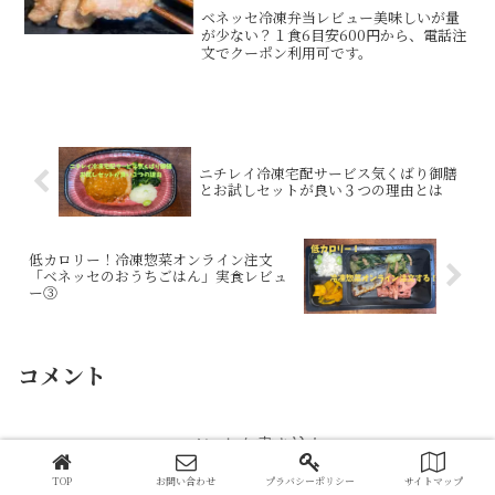
な評価
ベネッセ冷凍弁当レビュー美味しいが量
が少ない？１食6目安600円から、電話注
文でクーポン利用可です。
ニチレイ冷凍宅配サービス気くばり御膳
とお試しセットが良い３つの理由とは
低カロリー！冷凍惣菜オンライン注文
「ベネッセのおうちごはん」実食レビュ
ー③
コメント
コメントを書き込む
TOP
お問い合わせ
プラバシーポリシー
サイトマップ