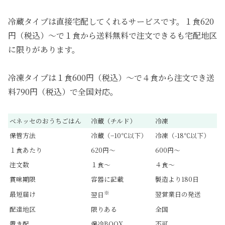
冷蔵タイプは直接宅配してくれるサービスです。１食620
円（税込）〜で１食から送料無料で注文できるも宅配地区
に限りがあります。
冷凍タイプは１食600円（税込）〜で４食から注文でき送
料790円（税込）で全国対応。
ベネッセのおうちごはん
冷蔵（チルド）
冷凍
保管方法
冷蔵（−10℃以下）
冷凍（-18℃以下）
１食あたり
620円〜
600円〜
注文数
１食〜
４食〜
賞味期限
容器に記載
製造より180日
※
最短届け
翌営業日の発送
翌日
配達地区
限りある
全国
置き配
保冷BOOX
不可