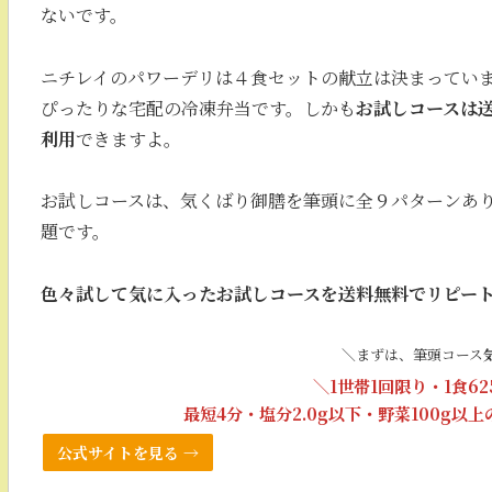
ないです。
ニチレイのパワーデリは４食セットの献立は決まってい
ぴったりな宅配の冷凍弁当です。しかも
お試しコースは
利用
できますよ。
お試しコースは、気くばり御膳を筆頭に全９パターンあ
題です。
色々試して気に入ったお試しコースを送料無料でリピー
＼まずは、筆頭コース
＼1世帯1回限り・1食6
最短4分・塩分2.0g以下・野菜100g以
公式サイトを見る →