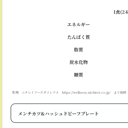
1食(2
エネルギー
たんぱく質
脂質
炭水化物
糖質
引用 ニチレイフーズダイレクト https://wellness.nichirei.co.jp/ より抜粋
メンチカツ&ハッシュドビーフプレート