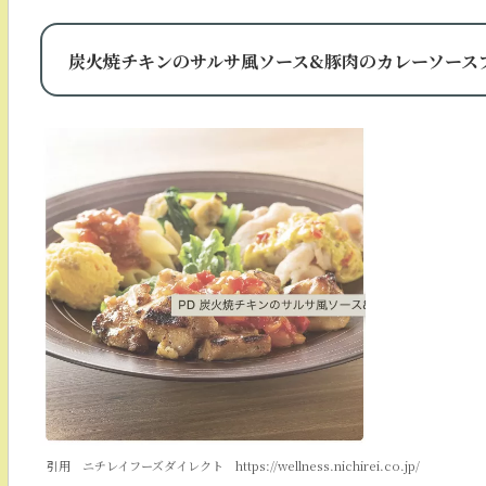
炭火焼チキンのサルサ風ソース&豚肉のカレーソース
引用 ニチレイフーズダイレクト https://wellness.nichirei.co.jp/