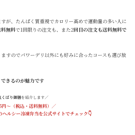
ますが、たんぱく質重視でカロリー高めで運動量の多い人に
送料無料
で1回限りの注文も、また2
回目の注文も送料無料で
りますのでパワーデリ以外にも好みに合ったコースも選び放
トできるのが魅力です
気くばり御膳
を紹介します／
25円〜（税込・送料無料）／
上のヘルシー冷凍弁当を
公式サイト
でチェック👇