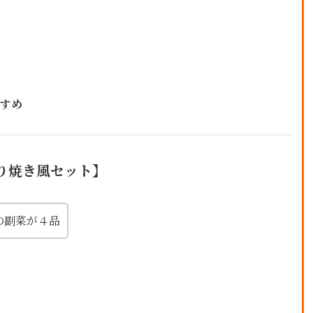
すめ
り焼き風セット
】
の副菜が４品