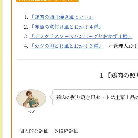
『鶏肉の照り焼き風セット』
『赤魚の煮付け風とおかず４種』
『デミグラスソースハンバーグとおかず４種』
『カツの卵とじ風とおかず３種』
←管理人おす
１
【
鶏肉の照
鶏肉の照り焼き風セットは主菜１品
バズ
個人的な評価
５段階評価