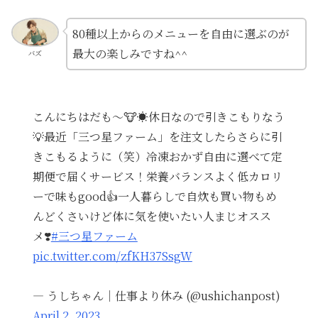
80種以上からのメニューを自由に選ぶのが
最大の楽しみですね^^
バズ
こんにちはだも〜🐮☀️休日なので引きこもりなう
💡最近「三つ星ファーム」を注文したらさらに引
きこもるように（笑）冷凍おかず自由に選べて定
期便で届くサービス！栄養バランスよく低カロリ
ーで味もgood👍一人暮らしで自炊も買い物もめ
んどくさいけど体に気を使いたい人まじオスス
メ❣️
#三つ星ファーム
pic.twitter.com/zfKH37SsgW
— うしちゃん｜仕事より休み (@ushichanpost)
April 2, 2023