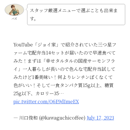
スタッフ厳選メニューで選ぶことも出来ま
す。
バズ
YouTube「ジョイ家」で紹介されていた三つ星フ
ァーム宅配弁当14セットが届いたので早速食べて
みた！まずは「幸せタルタルの国産サーモンフラ
イ」一人暮らしが長いので色んな宅配弁当試して
みたけど1番美味い！何よりレンチンぽくなくて
色がいい！そして一食タンパク質15g以上、糖質
25g以下、カロリー35…
pic.twitter.com/O6E9dImeEX
— 川口俊和 (@kawaguchicoffee)
July 17, 2023