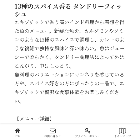
13種のスパイス香る タンドリーフィッ
シュ
エキゾチックで香り高いインド料理から着想を得
た魚のメニュー。新鮮な魚を、カルダモンやクミ
ンのような13種のスパイスで調理し、カレーのよ
うな複雑で独特な風味と深い味わい。魚はジュー
シーで柔らかく、タンドリー調理法によって外は
こんがり、中はしっとり。
魚料理のバリエーションにマンネリを感じている
方や、スパイス好きの方にぴったりの一品で、エ
キゾチックで贅沢な食事体験をお楽しみくださ
い。
【メニュー詳細】
13種のスパイス香るタンドリーフィッシュ、なす
TOP
お問い合わせ
プラバシーポリシー
サイトマップ